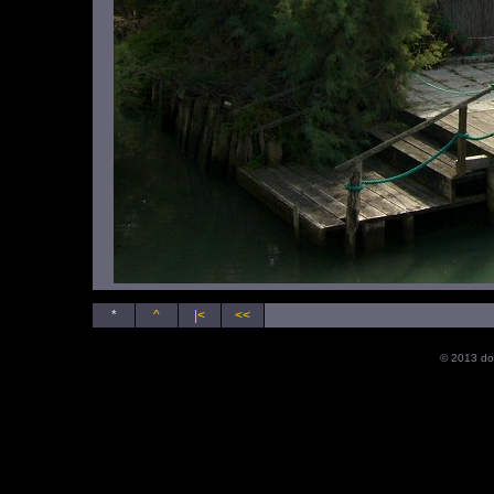
*
^
|<
<<
© 2013 do