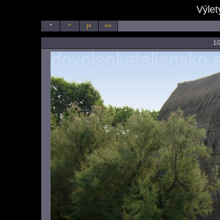
Výlet
*
^
|<
<<
1/