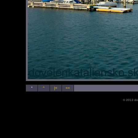
*
^
|<
<<
© 2013 do