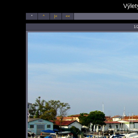
Výlet
*
^
|<
<<
1/