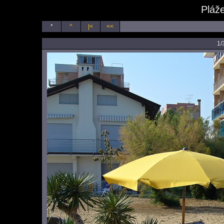
Pláže
*
^
|<
<<
1/