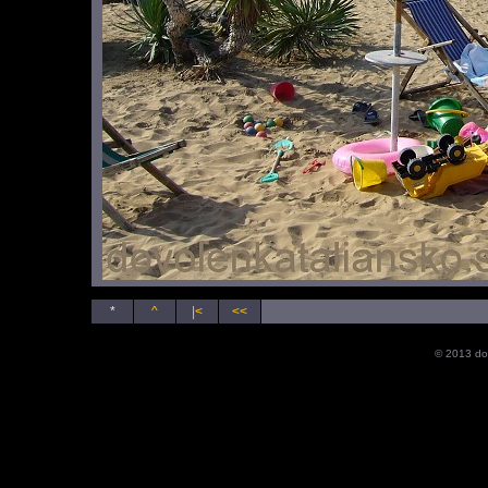
*
^
|<
<<
© 2013 do