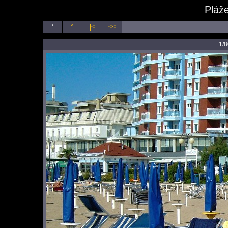
Pláže
*
^
|<
<<
1/8