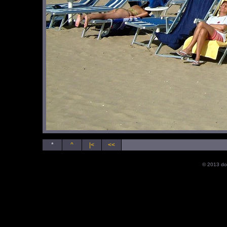
*
^
|<
<<
© 2013 do