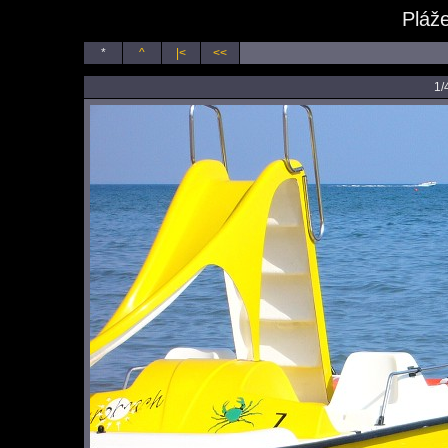
Pláže
*
^
|<
<<
1/