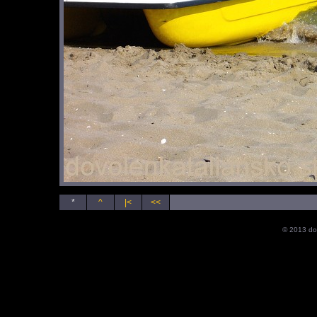
*
^
|<
<<
© 2013 do