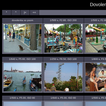
Dovolen
*
^
|<
<<
dovolenka so psom
1/500 s, F2.80, ISO 200
1/500 s, F2.
1/640 s, F5.60, ISO 100
1/250 s, F8.50, ISO 100
1/800 s, F3.
1/500 s, F5.00, ISO 80
1/640 s, F5.00, ISO 80
1/500 s, F5.