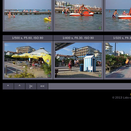
1/500 s, F5.60, ISO 80
1/400 s, F6.30, ISO 80
1/320 s, F6.
*
^
|<
<<
© 2013 Lido-di